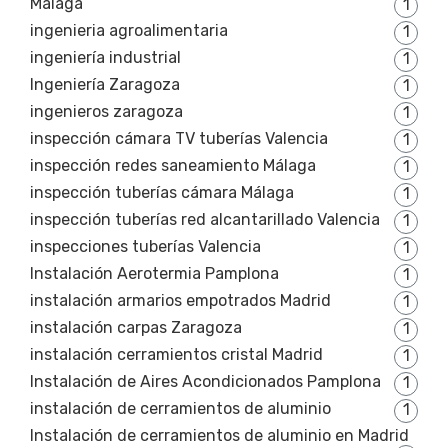
Málaga
1
ingenieria agroalimentaria
1
ingeniería industrial
1
Ingeniería Zaragoza
1
ingenieros zaragoza
1
inspección cámara TV tuberías Valencia
1
inspección redes saneamiento Málaga
1
inspección tuberías cámara Málaga
1
inspección tuberías red alcantarillado Valencia
1
inspecciones tuberías Valencia
1
Instalación Aerotermia Pamplona
1
instalación armarios empotrados Madrid
1
instalación carpas Zaragoza
1
instalación cerramientos cristal Madrid
1
Instalación de Aires Acondicionados Pamplona
1
instalación de cerramientos de aluminio
1
Instalación de cerramientos de aluminio en Madrid