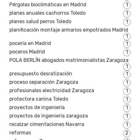
Pérgolas bioclimáticas en Madrid
1
planes anuales cachorros Toledo
1
planes salud perros Toledo
1
planificación montaje armarios empotrados Madrid
1
pocería en Madrid
1
poceros Madrid
1
POLA BERLÍN abogados matrimonialistas Zaragoza
1
presupuesto desratización
1
proceso separación Zaragoza
1
profesionales electricidad Zaragoza
1
protectora canina Toledo
1
proyectos de ingeniería
1
proyectos de ingeniería zaragoza
1
recalzar cimentaciones Navarra
1
reformas
2