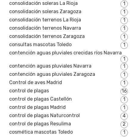
consolidación soleras La Rioja
1
consolidación soleras Zaragoza
1
consolidación terrenos La Rioja
1
consolidación terrenos Navarra
1
consolidación terrenos Zaragoza
1
consultas mascotas Toledo
1
contención aguas pluviales crecidas ríos Navarra
1
contención aguas pluviales Navarra
1
contención aguas pluviales Zaragoza
1
Control de aves Madrid
1
control de plagas
16
control de plagas Castellón
1
control de plagas Madrid
1
control de plagas Naturcontrol
4
control de plagas Resulima
2
cosmética mascotas Toledo
1