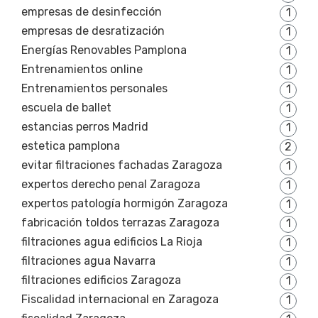
empresas de desinfección
1
empresas de desratización
1
Energías Renovables Pamplona
1
Entrenamientos online
1
Entrenamientos personales
1
escuela de ballet
1
estancias perros Madrid
1
estetica pamplona
2
evitar filtraciones fachadas Zaragoza
1
expertos derecho penal Zaragoza
1
expertos patología hormigón Zaragoza
1
fabricación toldos terrazas Zaragoza
1
filtraciones agua edificios La Rioja
1
filtraciones agua Navarra
1
filtraciones edificios Zaragoza
1
Fiscalidad internacional en Zaragoza
1