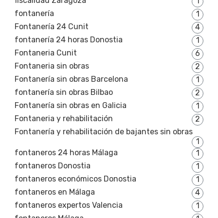
fiscalidad Zaragoza
1
fontanería
1
Fontanería 24 Cunit
4
fontanería 24 horas Donostia
1
Fontaneria Cunit
6
Fontaneria sin obras
2
Fontanería sin obras Barcelona
1
fontanería sin obras Bilbao
2
Fontanería sin obras en Galicia
1
Fontaneria y rehabilitación
2
Fontanería y rehabilitación de bajantes sin obras
1
fontaneros 24 horas Málaga
1
fontaneros Donostia
1
fontaneros económicos Donostia
1
fontaneros en Málaga
4
fontaneros expertos Valencia
1