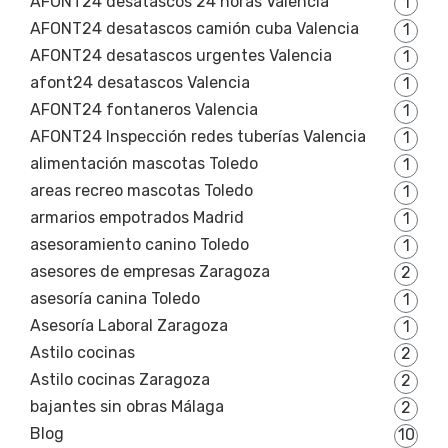
AFONT24 desatascos 24 horas Valencia
1
AFONT24 desatascos camión cuba Valencia
1
AFONT24 desatascos urgentes Valencia
1
afont24 desatascos Valencia
1
AFONT24 fontaneros Valencia
1
AFONT24 Inspección redes tuberías Valencia
1
alimentación mascotas Toledo
1
areas recreo mascotas Toledo
1
armarios empotrados Madrid
1
asesoramiento canino Toledo
1
asesores de empresas Zaragoza
2
asesoría canina Toledo
1
Asesoría Laboral Zaragoza
1
Astilo cocinas
2
Astilo cocinas Zaragoza
2
bajantes sin obras Málaga
2
Blog
10