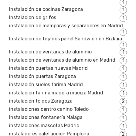
1
Instalación de cocinas Zaragoza
1
Instalacion de grifos
1
instalacion de mamparas y separadores en Madrid
1
Instalación de tejados panel Sandwich en Bizkaia
1
Instalación de ventanas de aluminio
1
Instalación de ventanas de aluminio en Madrid
1
instalación puertas nuevas Madrid
1
instalación puertas Zaragoza
1
instalación suelos tarima Madrid
1
instalación tarima madera maciza Madrid
1
instalación toldos Zaragoza
2
instalaciones centro canino Toledo
1
instalaciones fontanería Málaga
1
instalaciones mascotas Madrid
1
instaladores calefacción Pamplona
2