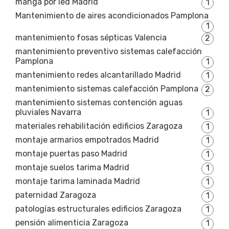
manga por led Madrid
1
Mantenimiento de aires acondicionados Pamplona
1
mantenimiento fosas sépticas Valencia
2
mantenimiento preventivo sistemas calefacción
Pamplona
1
mantenimiento redes alcantarillado Madrid
1
mantenimiento sistemas calefacción Pamplona
2
mantenimiento sistemas contención aguas
pluviales Navarra
1
materiales rehabilitación edificios Zaragoza
1
montaje armarios empotrados Madrid
1
montaje puertas paso Madrid
1
montaje suelos tarima Madrid
1
montaje tarima laminada Madrid
1
paternidad Zaragoza
1
patologías estructurales edificios Zaragoza
1
pensión alimenticia Zaragoza
1