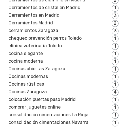
2
Cerramientos de cristal en Madrid
1
Cerramientos en Madrid
3
Cerramientos Madrid
2
cerramientos Zaragoza
3
chequeo prevención perros Toledo
1
clínica veterinaria Toledo
1
cocina elegante
1
cocina moderna
1
Cocinas abiertas Zaragoza
1
Cocinas modernas
1
Cocinas rústicas
1
Cocinas Zaragoza
4
colocación puertas paso Madrid
1
comprar juguetes online
1
consolidación cimentaciones La Rioja
1
consolidación cimentaciones Navarra
1