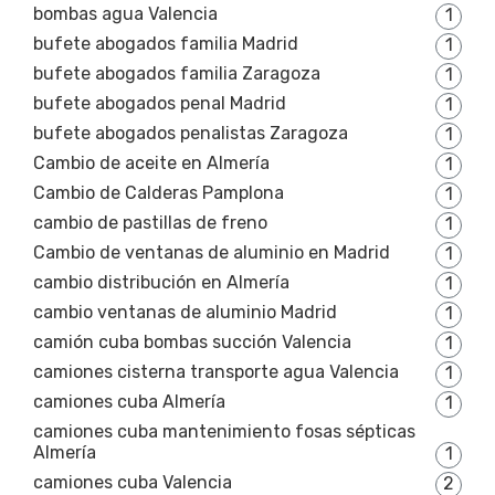
bombas agua Valencia
1
bufete abogados familia Madrid
1
bufete abogados familia Zaragoza
1
bufete abogados penal Madrid
1
bufete abogados penalistas Zaragoza
1
Cambio de aceite en Almería
1
Cambio de Calderas Pamplona
1
cambio de pastillas de freno
1
Cambio de ventanas de aluminio en Madrid
1
cambio distribución en Almería
1
cambio ventanas de aluminio Madrid
1
camión cuba bombas succión Valencia
1
camiones cisterna transporte agua Valencia
1
camiones cuba Almería
1
camiones cuba mantenimiento fosas sépticas
Almería
1
camiones cuba Valencia
2