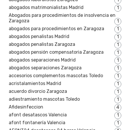
abogados matrimonialistas Madrid
1
Abogados para procedimientos de insolvencia en
Zaragoza
1
abogados para procedimientos en Zaragoza
1
abogados penalistas Madrid
1
abogados penalistas Zaragoza
1
abogados pensión compensatoria Zaragoza
1
abogados separaciones Madrid
1
abogados separaciones Zaragoza
1
accesorios complementos mascotas Toledo
1
acristalamientos Madrid
1
acuerdo divorcio Zaragoza
1
adiestramiento mascotas Toledo
1
Afidesinfeccion
4
afont desatascos Valencia
1
afont fontanería Valencia
1