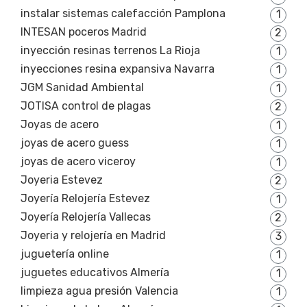
instalar sistemas calefacción Pamplona
1
INTESAN poceros Madrid
2
inyección resinas terrenos La Rioja
1
inyecciones resina expansiva Navarra
1
JGM Sanidad Ambiental
1
JOTISA control de plagas
2
Joyas de acero
1
joyas de acero guess
1
joyas de acero viceroy
1
Joyeria Estevez
2
Joyería Relojería Estevez
1
Joyería Relojería Vallecas
2
Joyeria y relojería en Madrid
3
juguetería online
1
juguetes educativos Almería
1
limpieza agua presión Valencia
1