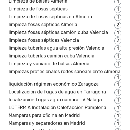
Limpieza de balsas Almería
1
Limpieza de fosas sépticas
1
Limpieza de fosas sépticas en Almería
1
limpieza fosas sépticas Almería
2
limpieza fosas sépticas camión cuba Valencia
1
limpieza fosas sépticas Valencia
2
limpieza tuberías agua alta presión Valencia
1
limpieza tuberías camión cuba Valencia
1
Limpieza y vaciado de balsas Almería
1
limpiezas profesionales redes saneamiento Almería
1
liquidación régimen económico Zaragoza
1
Localización de fugas de agua en Tarragona
1
localización fugas agua cámara TV Málaga
1
LOTERMIA Instalación Calefacción Pamplona
1
Mamparas para oficina en Madrid
1
Mamparas y separadores en Madrid
1