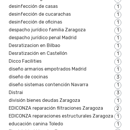
desinfección de casas
1
desinfección de cucarachas
1
desinfección de oficinas
1
despacho jurídico familia Zaragoza
1
despacho jurídico penal Madrid
1
Desratizacion en Bilbao
1
Desratización en Castellón
1
Dicco Facilities
1
diseño armarios empotrados Madrid
1
diseño de cocinas
3
diseño sistemas contención Navarra
1
Distrai
3
división bienes deudas Zaragoza
1
EDICONZA reparación filtraciones Zaragoza
2
EDICONZA reparaciones estructurales Zaragoza
1
educación canina Toledo
1