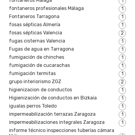
fontaneros Málaga
1
fontaneros profesionales Málaga
1
Fontaneros Tarragona
1
fosas sépticas Almería
1
fosas sépticas Valencia
2
fugas cisternas Valencia
1
Fugas de agua en Tarragona
1
fumigación de chinches
1
fumigación de cucarachas
1
fumigación termitas
1
grupo interiorismo ZGZ
2
higienizacion de conductos
1
Higienización de conductos en Bizkaia
1
igualas perros Toledo
1
impermeabilización terrazas Zaragoza
1
impermeabilizaciones integrales Zaragoza
1
informe técnico inspecciones tuberías cámara