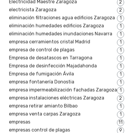
Electricidad Maestre Zaragoza
2
electricista Zaragoza
2
eliminación filtraciones agua edificios Zaragoza
1
eliminación humedades edificios Zaragoza
1
eliminación humedades inundaciones Navarra
1
empresa cerramientos cristal Madrid
1
empresa de control de plagas
1
Empresa de desatascos en Tarragona
1
Empresa de desinfección Majadahonda
1
Empresa de fumigación Ávila
1
empresa fontanería Donostia
1
empresa impermeabilización fachadas Zaragoza
1
empresa instalaciones eléctricas Zaragoza
2
empresa retirar amianto Bilbao
1
empresa venta carpas Zaragoza
1
empresas
11
empresas control de plagas
9