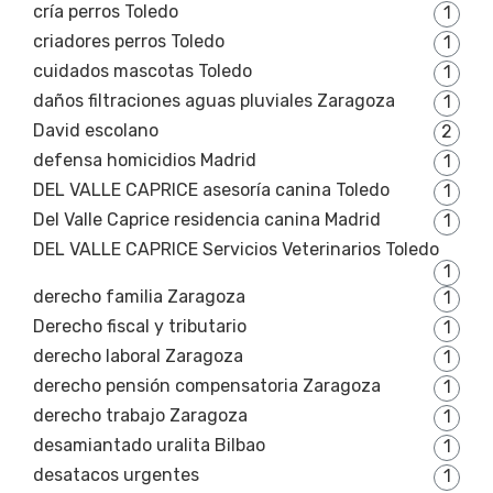
cría perros Toledo
1
criadores perros Toledo
1
cuidados mascotas Toledo
1
daños filtraciones aguas pluviales Zaragoza
1
David escolano
2
defensa homicidios Madrid
1
DEL VALLE CAPRICE asesoría canina Toledo
1
Del Valle Caprice residencia canina Madrid
1
DEL VALLE CAPRICE Servicios Veterinarios Toledo
1
derecho familia Zaragoza
1
Derecho fiscal y tributario
1
derecho laboral Zaragoza
1
derecho pensión compensatoria Zaragoza
1
derecho trabajo Zaragoza
1
desamiantado uralita Bilbao
1
desatacos urgentes
1