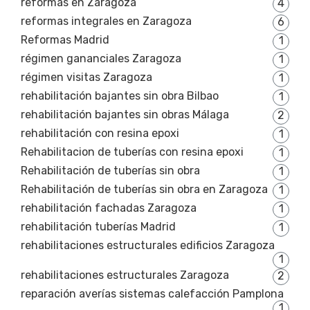
reformas en Zaragoza
4
reformas integrales en Zaragoza
6
Reformas Madrid
1
régimen gananciales Zaragoza
1
régimen visitas Zaragoza
1
rehabilitación bajantes sin obra Bilbao
1
rehabilitación bajantes sin obras Málaga
2
rehabilitación con resina epoxi
1
Rehabilitacion de tuberías con resina epoxi
1
Rehabilitación de tuberías sin obra
1
Rehabilitación de tuberías sin obra en Zaragoza
1
rehabilitación fachadas Zaragoza
1
rehabilitación tuberías Madrid
1
rehabilitaciones estructurales edificios Zaragoza
1
rehabilitaciones estructurales Zaragoza
2
reparación averías sistemas calefacción Pamplona
1