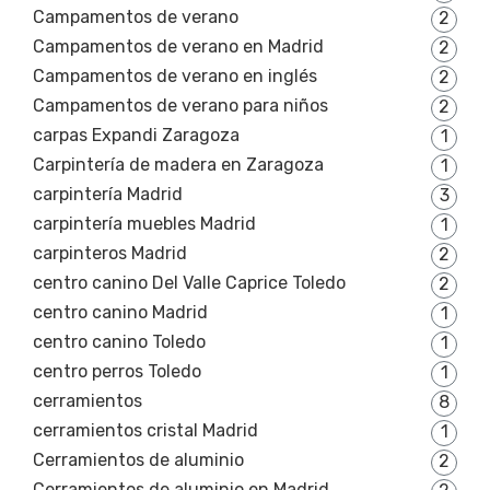
Campamentos de verano
2
Campamentos de verano en Madrid
2
Campamentos de verano en inglés
2
Campamentos de verano para niños
2
carpas Expandi Zaragoza
1
Carpintería de madera en Zaragoza
1
carpintería Madrid
3
carpintería muebles Madrid
1
carpinteros Madrid
2
centro canino Del Valle Caprice Toledo
2
centro canino Madrid
1
centro canino Toledo
1
centro perros Toledo
1
cerramientos
8
cerramientos cristal Madrid
1
Cerramientos de aluminio
2
Cerramientos de aluminio en Madrid