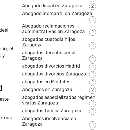
Abogado fiscal en Zaragoza
2
Abogado mercantil en Zaragoza
1
Abogado reclamaciones
deal
administrativas en Zaragoza
1
abogados custodia hijos
Zaragoza
1
ón, el
abogados derecho penal
s y
Zaragoza
1
abogados divorcios Madrid
1
abogados divorcios Zaragoza
1
abogados en Móstoles
1
d
Abogados en Zaragoza
2
abogados especializados régimen
ente
visitas Zaragoza
1
abogados familia Zaragoza
1
método
Abogados insolvencia en
Zaragoza
1