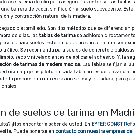
ndo un sistema de clic para asegurarlas entre sí. Las tablas 
na barrera de vapor, sin fijación al suelo subyacente. Este
nsión y contracción natural de la madera.
pegado o atornillado. Son dos métodos que se diferencian po
imera de ellas, las
tablas de tarima
se adhieren directamente
pecífico para suelos. Este enfoque proporciona una conexi
o tráfico. Se recomienda para suelos de concreto o baldosas
impio, seco y nivelado antes de aplicar el adhesivo. Y, la s
lación de tarimas de madera maciza
. Las tablas se fijan al su
erforan agujeros piloto en cada tabla antes de clavar o ator
método proporciona una conexión sólida y duradera, pero pu
ionales.
ón de suelos de tarima en Madr
lta? ¡Nos encantaría saber de usted! En
EYFER CONST Ref
esite. Puede ponerse en
contacto con nuestra empresa de