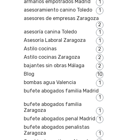
armarios empotrados Madrid
1
asesoramiento canino Toledo
1
asesores de empresas Zaragoza
2
asesoría canina Toledo
1
Asesoría Laboral Zaragoza
1
Astilo cocinas
2
Astilo cocinas Zaragoza
2
bajantes sin obras Málaga
2
Blog
10
bombas agua Valencia
1
bufete abogados familia Madrid
1
bufete abogados familia
Zaragoza
1
bufete abogados penal Madrid
1
bufete abogados penalistas
Zaragoza
1