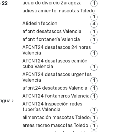
acuerdo divorcio Zaragoza
1
4 22
adiestramiento mascotas Toledo
1
Afidesinfeccion
4
afont desatascos Valencia
1
afont fontanería Valencia
1
AFONT24 desatascos 24 horas
Valencia
1
AFONT24 desatascos camión
cuba Valencia
1
AFONT24 desatascos urgentes
Valencia
1
afont24 desatascos Valencia
1
AFONT24 fontaneros Valencia
1
tigua
AFONT24 Inspección redes
tuberías Valencia
1
alimentación mascotas Toledo
1
areas recreo mascotas Toledo
1