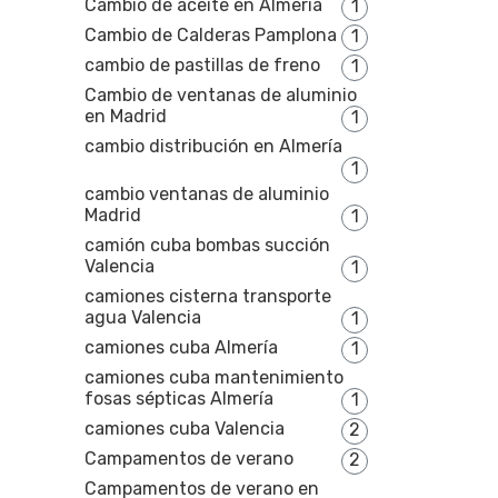
Cambio de aceite en Almería
1
Cambio de Calderas Pamplona
1
cambio de pastillas de freno
1
Cambio de ventanas de aluminio
en Madrid
1
cambio distribución en Almería
1
cambio ventanas de aluminio
Madrid
1
camión cuba bombas succión
Valencia
1
camiones cisterna transporte
agua Valencia
1
camiones cuba Almería
1
camiones cuba mantenimiento
fosas sépticas Almería
1
camiones cuba Valencia
2
Campamentos de verano
2
Campamentos de verano en