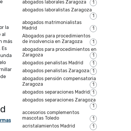
se
abogados laborales Zaragoza
1
abogados laboralistas Zaragoza
1
abogados matrimonialistas
r la
Madrid
1
 al
Abogados para procedimientos
ón más
de insolvencia en Zaragoza
1
. Es
abogados para procedimientos en
Zaragoza
1
egunda
elo
abogados penalistas Madrid
1
nillar
abogados penalistas Zaragoza
1
ede
abogados pensión compensatoria
Zaragoza
1
abogados separaciones Madrid
1
abogados separaciones Zaragoza
1
id
accesorios complementos
mascotas Toledo
1
ormas
acristalamientos Madrid
1