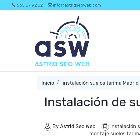
665 07 92 32
info@astridseoweb.com
Inicio
instalación suelos tarima Madrid
Instalación de s
By
Astrid Seo Web
instalación 
montaje suelos tarim