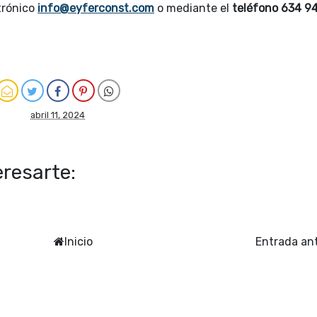
trónico
info@eyferconst.com
o mediante el
teléfono 634 9
abril 11, 2024
resarte:
Inicio
Entrada an