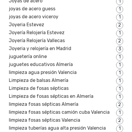
Joyas de acero
1
joyas de acero guess
1
joyas de acero viceroy
1
Joyeria Estevez
2
Joyería Relojería Estevez
1
Joyería Relojería Vallecas
2
Joyeria y relojería en Madrid
3
juguetería online
1
juguetes educativos Almería
1
limpieza agua presión Valencia
1
Limpieza de balsas Almería
1
Limpieza de fosas sépticas
1
Limpieza de fosas sépticas en Almería
1
limpieza fosas sépticas Almería
2
limpieza fosas sépticas camión cuba Valencia
1
limpieza fosas sépticas Valencia
2
limpieza tuberías agua alta presión Valencia
1