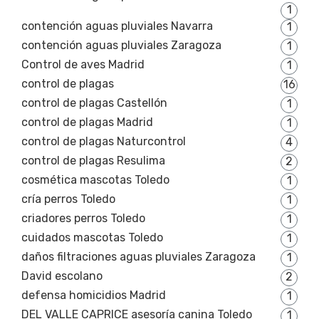
1
contención aguas pluviales Navarra
1
contención aguas pluviales Zaragoza
1
Control de aves Madrid
1
control de plagas
16
control de plagas Castellón
1
control de plagas Madrid
1
control de plagas Naturcontrol
4
control de plagas Resulima
2
cosmética mascotas Toledo
1
cría perros Toledo
1
criadores perros Toledo
1
cuidados mascotas Toledo
1
daños filtraciones aguas pluviales Zaragoza
1
David escolano
2
defensa homicidios Madrid
1
DEL VALLE CAPRICE asesoría canina Toledo
1