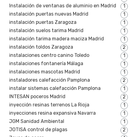
Instalación de ventanas de aluminio en Madrid
1
instalación puertas nuevas Madrid
1
instalación puertas Zaragoza
1
instalación suelos tarima Madrid
1
instalación tarima madera maciza Madrid
1
instalación toldos Zaragoza
2
instalaciones centro canino Toledo
1
instalaciones fontanería Málaga
1
instalaciones mascotas Madrid
1
instaladores calefacción Pamplona
2
instalar sistemas calefacción Pamplona
1
INTESAN poceros Madrid
2
inyección resinas terrenos La Rioja
1
inyecciones resina expansiva Navarra
1
JGM Sanidad Ambiental
1
JOTISA control de plagas
2