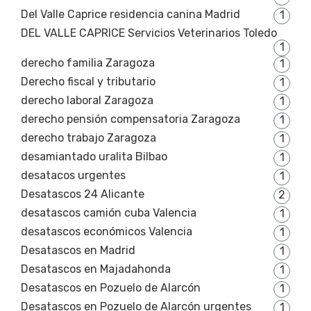
Del Valle Caprice residencia canina Madrid
1
DEL VALLE CAPRICE Servicios Veterinarios Toledo
1
derecho familia Zaragoza
1
Derecho fiscal y tributario
1
derecho laboral Zaragoza
1
derecho pensión compensatoria Zaragoza
1
derecho trabajo Zaragoza
1
desamiantado uralita Bilbao
1
desatacos urgentes
1
Desatascos 24 Alicante
2
desatascos camión cuba Valencia
1
desatascos económicos Valencia
1
Desatascos en Madrid
1
Desatascos en Majadahonda
1
Desatascos en Pozuelo de Alarcón
1
Desatascos en Pozuelo de Alarcón urgentes
1