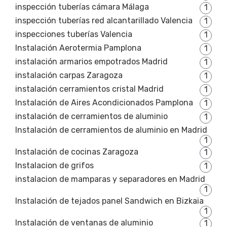
inspección tuberías cámara Málaga
1
inspección tuberías red alcantarillado Valencia
1
inspecciones tuberías Valencia
1
Instalación Aerotermia Pamplona
1
instalación armarios empotrados Madrid
1
instalación carpas Zaragoza
1
instalación cerramientos cristal Madrid
1
Instalación de Aires Acondicionados Pamplona
1
instalación de cerramientos de aluminio
1
Instalación de cerramientos de aluminio en Madrid
1
Instalación de cocinas Zaragoza
1
Instalacion de grifos
1
instalacion de mamparas y separadores en Madrid
1
Instalación de tejados panel Sandwich en Bizkaia
1
Instalación de ventanas de aluminio
1