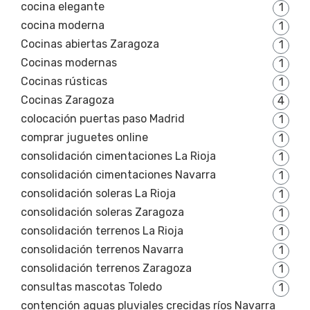
cocina elegante
1
cocina moderna
1
Cocinas abiertas Zaragoza
1
Cocinas modernas
1
Cocinas rústicas
1
Cocinas Zaragoza
4
colocación puertas paso Madrid
1
comprar juguetes online
1
consolidación cimentaciones La Rioja
1
consolidación cimentaciones Navarra
1
consolidación soleras La Rioja
1
consolidación soleras Zaragoza
1
consolidación terrenos La Rioja
1
consolidación terrenos Navarra
1
consolidación terrenos Zaragoza
1
consultas mascotas Toledo
1
contención aguas pluviales crecidas ríos Navarra