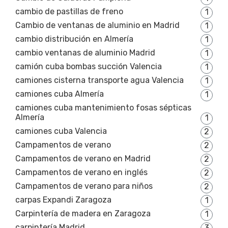
cambio de pastillas de freno
1
Cambio de ventanas de aluminio en Madrid
1
cambio distribución en Almería
1
cambio ventanas de aluminio Madrid
1
camión cuba bombas succión Valencia
1
camiones cisterna transporte agua Valencia
1
camiones cuba Almería
1
camiones cuba mantenimiento fosas sépticas
Almería
1
camiones cuba Valencia
2
Campamentos de verano
2
Campamentos de verano en Madrid
2
Campamentos de verano en inglés
2
Campamentos de verano para niños
2
carpas Expandi Zaragoza
1
Carpintería de madera en Zaragoza
1
carpintería Madrid
3