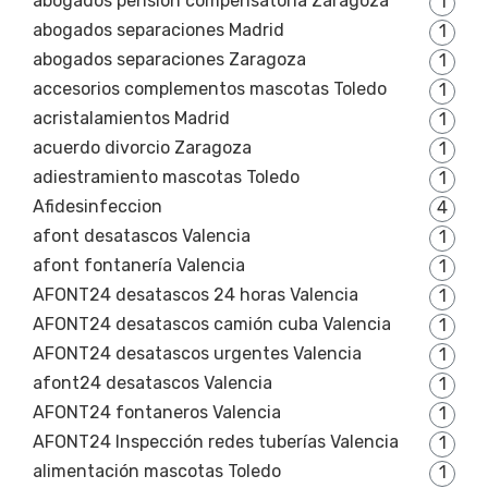
abogados pensión compensatoria Zaragoza
1
abogados separaciones Madrid
1
abogados separaciones Zaragoza
1
accesorios complementos mascotas Toledo
1
acristalamientos Madrid
1
acuerdo divorcio Zaragoza
1
adiestramiento mascotas Toledo
1
Afidesinfeccion
4
afont desatascos Valencia
1
afont fontanería Valencia
1
AFONT24 desatascos 24 horas Valencia
1
AFONT24 desatascos camión cuba Valencia
1
AFONT24 desatascos urgentes Valencia
1
afont24 desatascos Valencia
1
AFONT24 fontaneros Valencia
1
AFONT24 Inspección redes tuberías Valencia
1
alimentación mascotas Toledo
1