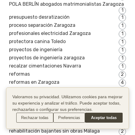
POLA BERLÍN abogados matrimonialistas Zaragoza
1
presupuesto desratización
1
proceso separación Zaragoza
1
profesionales electricidad Zaragoza
1
protectora canina Toledo
1
proyectos de ingeniería
1
proyectos de ingeniería zaragoza
1
recalzar cimentaciones Navarra
1
reformas
2
reformas en Zaragoza
4
reformas integrales en Zaragoza
6
Valoramos su privacidad. Utilizamos cookies para mejorar
Reformas Madrid
1
su experiencia y analizar el tráfico. Puede aceptar todas,
régimen gananciales Zaragoza
1
rechazarlas o configurar sus preferencias.
régimen visitas Zaragoza
1
Rechazar todas
Preferencias
Aceptar todas
rehabilitación bajantes sin obra Bilbao
1
rehabilitación bajantes sin obras Málaga
2