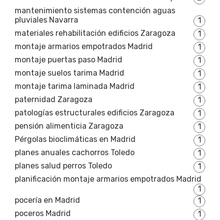
mantenimiento sistemas contención aguas
pluviales Navarra
1
materiales rehabilitación edificios Zaragoza
1
montaje armarios empotrados Madrid
1
montaje puertas paso Madrid
1
montaje suelos tarima Madrid
1
montaje tarima laminada Madrid
1
paternidad Zaragoza
1
patologías estructurales edificios Zaragoza
1
pensión alimenticia Zaragoza
1
Pérgolas bioclimáticas en Madrid
1
planes anuales cachorros Toledo
1
planes salud perros Toledo
1
planificación montaje armarios empotrados Madrid
1
pocería en Madrid
1
poceros Madrid
1