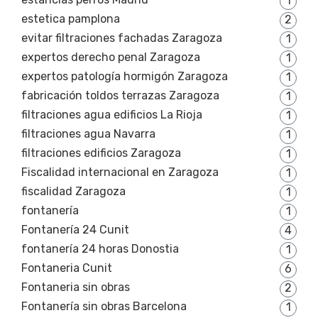
1
estetica pamplona
2
evitar filtraciones fachadas Zaragoza
1
expertos derecho penal Zaragoza
1
expertos patología hormigón Zaragoza
1
fabricación toldos terrazas Zaragoza
1
filtraciones agua edificios La Rioja
1
filtraciones agua Navarra
1
filtraciones edificios Zaragoza
1
Fiscalidad internacional en Zaragoza
1
fiscalidad Zaragoza
1
fontanería
1
Fontanería 24 Cunit
4
fontanería 24 horas Donostia
1
Fontaneria Cunit
6
Fontaneria sin obras
2
Fontanería sin obras Barcelona
1