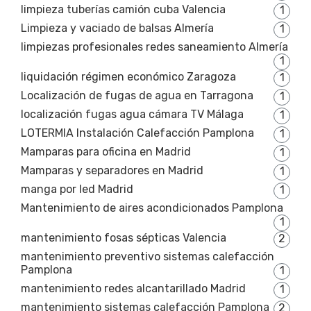
limpieza tuberías camión cuba Valencia
1
Limpieza y vaciado de balsas Almería
1
limpiezas profesionales redes saneamiento Almería
1
liquidación régimen económico Zaragoza
1
Localización de fugas de agua en Tarragona
1
localización fugas agua cámara TV Málaga
1
LOTERMIA Instalación Calefacción Pamplona
1
Mamparas para oficina en Madrid
1
Mamparas y separadores en Madrid
1
manga por led Madrid
1
Mantenimiento de aires acondicionados Pamplona
1
mantenimiento fosas sépticas Valencia
2
mantenimiento preventivo sistemas calefacción
Pamplona
1
mantenimiento redes alcantarillado Madrid
1
mantenimiento sistemas calefacción Pamplona
2