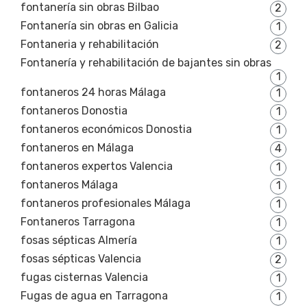
fontanería sin obras Bilbao
2
Fontanería sin obras en Galicia
1
Fontaneria y rehabilitación
2
Fontanería y rehabilitación de bajantes sin obras
1
fontaneros 24 horas Málaga
1
fontaneros Donostia
1
fontaneros económicos Donostia
1
fontaneros en Málaga
4
fontaneros expertos Valencia
1
fontaneros Málaga
1
fontaneros profesionales Málaga
1
Fontaneros Tarragona
1
fosas sépticas Almería
1
fosas sépticas Valencia
2
fugas cisternas Valencia
1
Fugas de agua en Tarragona
1