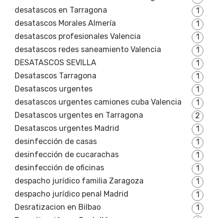
desatascos en Tarragona
1
desatascos Morales Almería
1
desatascos profesionales Valencia
1
desatascos redes saneamiento Valencia
1
DESATASCOS SEVILLA
1
Desatascos Tarragona
1
Desatascos urgentes
1
desatascos urgentes camiones cuba Valencia
1
Desatascos urgentes en Tarragona
2
Desatascos urgentes Madrid
1
desinfección de casas
1
desinfección de cucarachas
1
desinfección de oficinas
1
despacho jurídico familia Zaragoza
1
despacho jurídico penal Madrid
1
Desratizacion en Bilbao
1