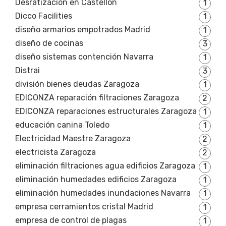
Desratización en Castellón
1
Dicco Facilities
1
diseño armarios empotrados Madrid
1
diseño de cocinas
3
diseño sistemas contención Navarra
1
Distrai
3
división bienes deudas Zaragoza
1
EDICONZA reparación filtraciones Zaragoza
2
EDICONZA reparaciones estructurales Zaragoza
1
educación canina Toledo
1
Electricidad Maestre Zaragoza
2
electricista Zaragoza
2
eliminación filtraciones agua edificios Zaragoza
1
eliminación humedades edificios Zaragoza
1
eliminación humedades inundaciones Navarra
1
empresa cerramientos cristal Madrid
1
empresa de control de plagas
1