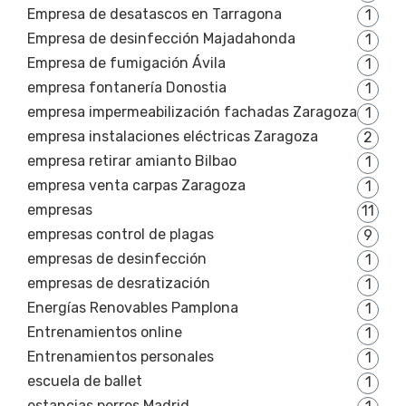
Empresa de desatascos en Tarragona
1
Empresa de desinfección Majadahonda
1
Empresa de fumigación Ávila
1
empresa fontanería Donostia
1
empresa impermeabilización fachadas Zaragoza
1
empresa instalaciones eléctricas Zaragoza
2
empresa retirar amianto Bilbao
1
empresa venta carpas Zaragoza
1
empresas
11
empresas control de plagas
9
empresas de desinfección
1
empresas de desratización
1
Energías Renovables Pamplona
1
Entrenamientos online
1
Entrenamientos personales
1
escuela de ballet
1
estancias perros Madrid