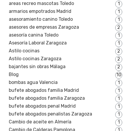
areas recreo mascotas Toledo
1
armarios empotrados Madrid
1
asesoramiento canino Toledo
1
asesores de empresas Zaragoza
2
asesoría canina Toledo
1
Asesoría Laboral Zaragoza
1
Astilo cocinas
2
Astilo cocinas Zaragoza
2
bajantes sin obras Málaga
2
Blog
10
bombas agua Valencia
1
bufete abogados familia Madrid
1
bufete abogados familia Zaragoza
1
bufete abogados penal Madrid
1
bufete abogados penalistas Zaragoza
1
Cambio de aceite en Almería
1
Cambio de Calderas Pamplona
1