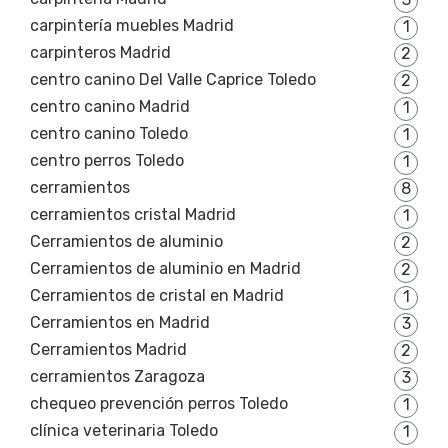
carpintería muebles Madrid
1
carpinteros Madrid
2
centro canino Del Valle Caprice Toledo
2
centro canino Madrid
1
centro canino Toledo
1
centro perros Toledo
1
cerramientos
8
cerramientos cristal Madrid
1
Cerramientos de aluminio
2
Cerramientos de aluminio en Madrid
2
Cerramientos de cristal en Madrid
1
Cerramientos en Madrid
3
Cerramientos Madrid
2
cerramientos Zaragoza
3
chequeo prevención perros Toledo
1
clínica veterinaria Toledo
1