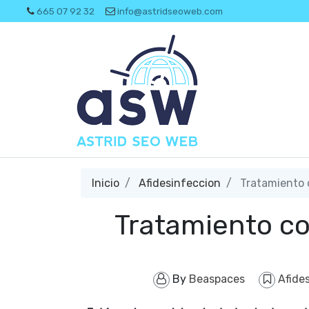
665 07 92 32
info@astridseoweb.com
Inicio
Afidesinfeccion
Tratamiento 
Tratamiento co
By
Beaspaces
Afide