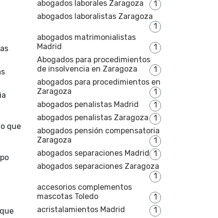
abogados laborales Zaragoza
1
abogados laboralistas Zaragoza
1
abogados matrimonialistas
Madrid
1
las
Abogados para procedimientos
de insolvencia en Zaragoza
1
as
abogados para procedimientos en
Zaragoza
1
ia
abogados penalistas Madrid
1
abogados penalistas Zaragoza
1
to que
abogados pensión compensatoria
Zaragoza
1
abogados separaciones Madrid
1
mpo
abogados separaciones Zaragoza
1
accesorios complementos
mascotas Toledo
1
acristalamientos Madrid
1
 que