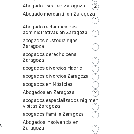
Abogado fiscal en Zaragoza
2
Abogado mercantil en Zaragoza
1
Abogado reclamaciones
administrativas en Zaragoza
1
abogados custodia hijos
Zaragoza
1
abogados derecho penal
Zaragoza
1
abogados divorcios Madrid
1
abogados divorcios Zaragoza
1
abogados en Móstoles
1
Abogados en Zaragoza
2
abogados especializados régimen
visitas Zaragoza
1
abogados familia Zaragoza
1
Abogados insolvencia en
s.
Zaragoza
1