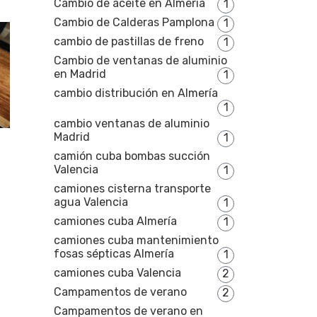
Cambio de aceite en Almería
1
Cambio de Calderas Pamplona
1
cambio de pastillas de freno
1
Cambio de ventanas de aluminio
en Madrid
1
cambio distribución en Almería
1
cambio ventanas de aluminio
Madrid
1
camión cuba bombas succión
Valencia
1
camiones cisterna transporte
agua Valencia
1
camiones cuba Almería
1
camiones cuba mantenimiento
fosas sépticas Almería
1
camiones cuba Valencia
2
Campamentos de verano
2
Campamentos de verano en