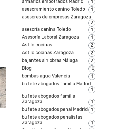
armarios empotrados Madrid
1
asesoramiento canino Toledo
1
asesores de empresas Zaragoza
2
asesoría canina Toledo
1
Asesoría Laboral Zaragoza
1
Astilo cocinas
2
Astilo cocinas Zaragoza
2
bajantes sin obras Málaga
2
Blog
10
bombas agua Valencia
1
bufete abogados familia Madrid
1
bufete abogados familia
Zaragoza
1
bufete abogados penal Madrid
1
bufete abogados penalistas
Zaragoza
1