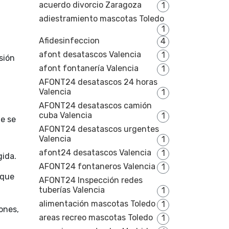
acuerdo divorcio Zaragoza
1
adiestramiento mascotas Toledo
1
Afidesinfeccion
4
afont desatascos Valencia
1
sión
afont fontanería Valencia
1
AFONT24 desatascos 24 horas
Valencia
1
AFONT24 desatascos camión
cuba Valencia
1
e se
AFONT24 desatascos urgentes
Valencia
1
afont24 desatascos Valencia
1
gida.
AFONT24 fontaneros Valencia
1
 que
AFONT24 Inspección redes
tuberías Valencia
1
alimentación mascotas Toledo
1
ones,
areas recreo mascotas Toledo
1