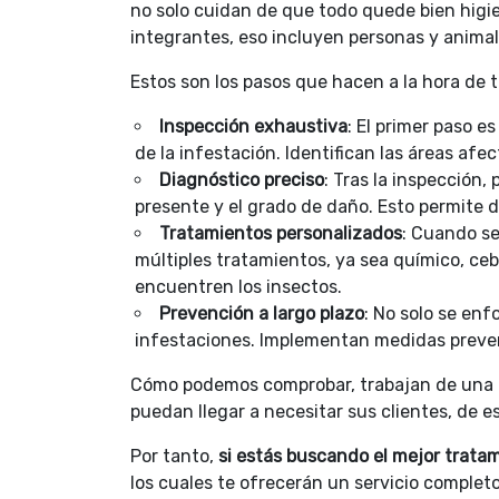
no solo cuidan de que todo quede bien higi
integrantes, eso incluyen personas y anima
Estos son los pasos que hacen a la hora de tr
Inspección exhaustiva
: El primer paso e
de la infestación. Identifican las áreas afe
Diagnóstico preciso
: Tras la inspección,
presente y el grado de daño. Esto permite d
Tratamientos personalizados
: Cuando se
múltiples tratamientos, ya sea químico, ce
encuentren los insectos.
Prevención a largo plazo
: No solo se enf
infestaciones. Implementan medidas preve
Cómo podemos comprobar, trabajan de una m
puedan llegar a necesitar sus clientes, de e
Por tanto,
si estás buscando el mejor trata
los cuales te ofrecerán un servicio complet