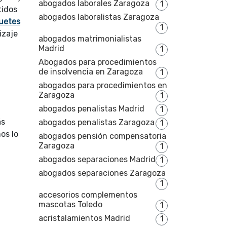
abogados laborales Zaragoza
1
idos
abogados laboralistas Zaragoza
uetes
1
izaje
abogados matrimonialistas
Madrid
1
Abogados para procedimientos
de insolvencia en Zaragoza
1
abogados para procedimientos en
Zaragoza
1
abogados penalistas Madrid
1
ás
abogados penalistas Zaragoza
1
os lo
abogados pensión compensatoria
Zaragoza
1
abogados separaciones Madrid
1
abogados separaciones Zaragoza
1
accesorios complementos
mascotas Toledo
1
acristalamientos Madrid
1