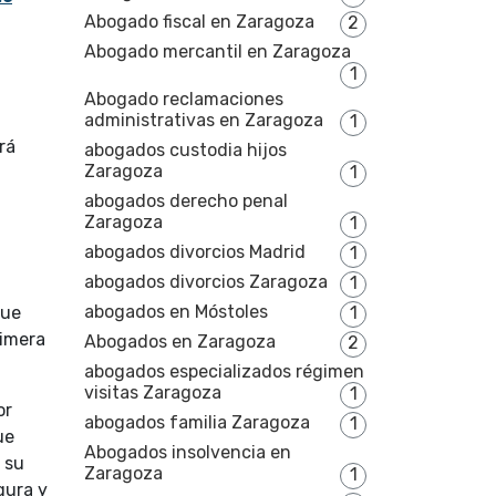
Abogado fiscal en Zaragoza
2
Abogado mercantil en Zaragoza
1
Abogado reclamaciones
administrativas en Zaragoza
1
rá
abogados custodia hijos
Zaragoza
1
abogados derecho penal
Zaragoza
1
abogados divorcios Madrid
1
abogados divorcios Zaragoza
1
abogados en Móstoles
1
que
rimera
Abogados en Zaragoza
2
abogados especializados régimen
visitas Zaragoza
1
or
abogados familia Zaragoza
1
ue
Abogados insolvencia en
 su
Zaragoza
1
gura y