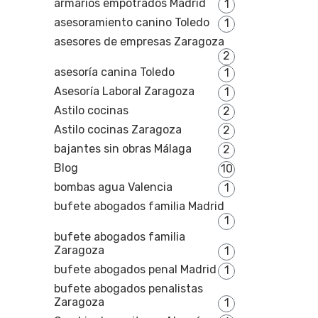
armarios empotrados Madrid
1
asesoramiento canino Toledo
1
asesores de empresas Zaragoza
2
asesoría canina Toledo
1
Asesoría Laboral Zaragoza
1
Astilo cocinas
2
Astilo cocinas Zaragoza
2
bajantes sin obras Málaga
2
Blog
10
bombas agua Valencia
1
bufete abogados familia Madrid
1
bufete abogados familia
Zaragoza
1
bufete abogados penal Madrid
1
bufete abogados penalistas
Zaragoza
1