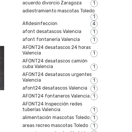
acuerdo divorcio Zaragoza
1
adiestramiento mascotas Toledo
1
Afidesinfeccion
4
afont desatascos Valencia
1
afont fontanería Valencia
1
AFONT24 desatascos 24 horas
Valencia
1
AFONT24 desatascos camión
cuba Valencia
1
AFONT24 desatascos urgentes
Valencia
1
afont24 desatascos Valencia
1
AFONT24 fontaneros Valencia
1
AFONT24 Inspección redes
tuberías Valencia
1
alimentación mascotas Toledo
1
areas recreo mascotas Toledo
1