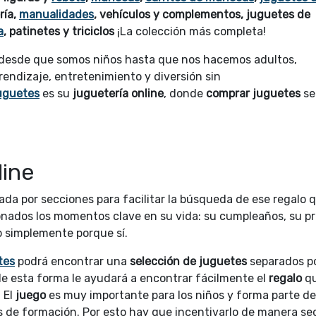
ría,
manualidades
, vehículos y complementos, juguetes de
a
, patinetes y triciclos
¡La colección más completa!
 desde que somos niños hasta que nos hacemos adultos,
endizaje, entretenimiento y diversión sin
uguetes
es su
juguetería online
, donde
comprar juguetes
se
line
da por secciones para facilitar la búsqueda de ese regalo 
ionados los momentos clave en su vida: su cumpleaños, su p
 simplemente porque sí.
tes
podrá encontrar una
selección de juguetes
separados p
de esta forma le ayudará a encontrar fácilmente el
regalo
q
 El
juego
es muy importante para los niños y forma parte de
s de formación. Por esto hay que incentivarlo de manera se