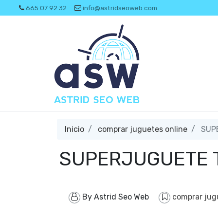
665 07 92 32
info@astridseoweb.com
Inicio
comprar juguetes online
SUPE
SUPERJUGUETE Ti
By
Astrid Seo Web
comprar jug