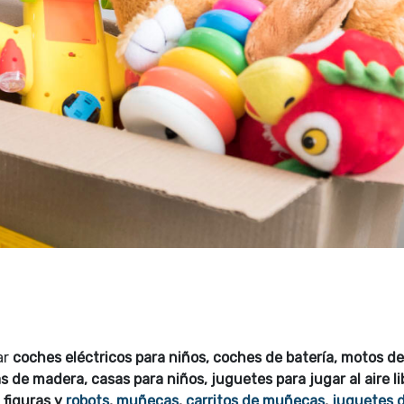
ar
coches eléctricos para niños, coches de batería, motos de
as de madera, casas para niños, juguetes para jugar al aire li
, figuras y
robots
,
muñecas
,
carritos de muñecas
,
juguetes 