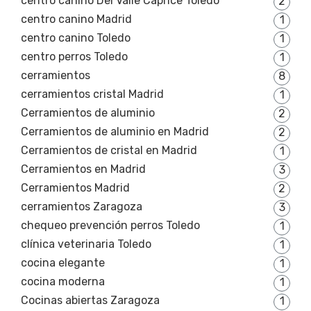
centro canino Del Valle Caprice Toledo
2
centro canino Madrid
1
centro canino Toledo
1
centro perros Toledo
1
cerramientos
8
cerramientos cristal Madrid
1
Cerramientos de aluminio
2
Cerramientos de aluminio en Madrid
2
Cerramientos de cristal en Madrid
1
Cerramientos en Madrid
3
Cerramientos Madrid
2
cerramientos Zaragoza
3
chequeo prevención perros Toledo
1
clínica veterinaria Toledo
1
cocina elegante
1
cocina moderna
1
Cocinas abiertas Zaragoza
1