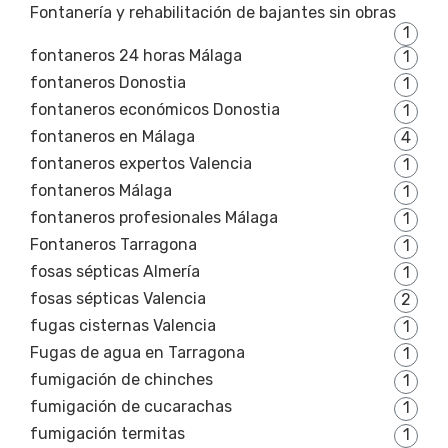
Fontanería y rehabilitación de bajantes sin obras
1
fontaneros 24 horas Málaga
1
fontaneros Donostia
1
fontaneros económicos Donostia
1
fontaneros en Málaga
4
fontaneros expertos Valencia
1
fontaneros Málaga
1
fontaneros profesionales Málaga
1
Fontaneros Tarragona
1
fosas sépticas Almería
1
fosas sépticas Valencia
2
fugas cisternas Valencia
1
Fugas de agua en Tarragona
1
fumigación de chinches
1
fumigación de cucarachas
1
fumigación termitas
1