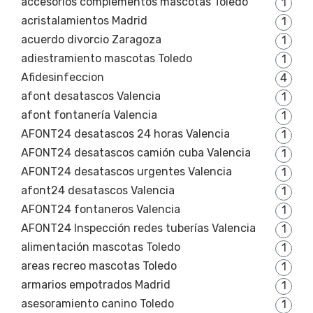
accesorios complementos mascotas Toledo
1
acristalamientos Madrid
1
acuerdo divorcio Zaragoza
1
adiestramiento mascotas Toledo
1
Afidesinfeccion
4
afont desatascos Valencia
1
afont fontanería Valencia
1
AFONT24 desatascos 24 horas Valencia
1
AFONT24 desatascos camión cuba Valencia
1
AFONT24 desatascos urgentes Valencia
1
afont24 desatascos Valencia
1
AFONT24 fontaneros Valencia
1
AFONT24 Inspección redes tuberías Valencia
1
alimentación mascotas Toledo
1
areas recreo mascotas Toledo
1
armarios empotrados Madrid
1
asesoramiento canino Toledo
1