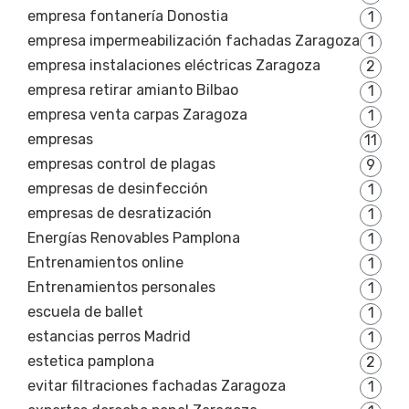
empresa fontanería Donostia
1
empresa impermeabilización fachadas Zaragoza
1
empresa instalaciones eléctricas Zaragoza
2
empresa retirar amianto Bilbao
1
empresa venta carpas Zaragoza
1
empresas
11
empresas control de plagas
9
empresas de desinfección
1
empresas de desratización
1
Energías Renovables Pamplona
1
Entrenamientos online
1
Entrenamientos personales
1
escuela de ballet
1
estancias perros Madrid
1
estetica pamplona
2
evitar filtraciones fachadas Zaragoza
1