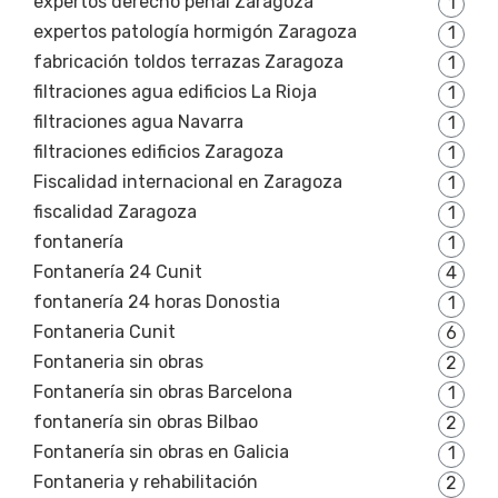
expertos derecho penal Zaragoza
1
expertos patología hormigón Zaragoza
1
fabricación toldos terrazas Zaragoza
1
filtraciones agua edificios La Rioja
1
filtraciones agua Navarra
1
filtraciones edificios Zaragoza
1
Fiscalidad internacional en Zaragoza
1
fiscalidad Zaragoza
1
fontanería
1
Fontanería 24 Cunit
4
fontanería 24 horas Donostia
1
Fontaneria Cunit
6
Fontaneria sin obras
2
Fontanería sin obras Barcelona
1
fontanería sin obras Bilbao
2
Fontanería sin obras en Galicia
1
Fontaneria y rehabilitación
2