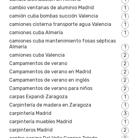
cambio ventanas de aluminio Madrid
1
camión cuba bombas succión Valencia
1
camiones cisterna transporte agua Valencia
1
camiones cuba Almería
1
camiones cuba mantenimiento fosas sépticas
Almería
1
camiones cuba Valencia
2
Campamentos de verano
2
Campamentos de verano en Madrid
2
Campamentos de verano en inglés
2
Campamentos de verano para niños
2
carpas Expandi Zaragoza
1
Carpintería de madera en Zaragoza
1
carpintería Madrid
3
carpintería muebles Madrid
1
carpinteros Madrid
2