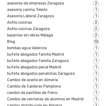
asesores de empresas Zaragoza
2
asesoría canina Toledo
1
Asesoría Laboral Zaragoza
1
Astilo cocinas
2
Astilo cocinas Zaragoza
2
bajantes sin obras Málaga
2
Blog
10
bombas agua Valencia
1
bufete abogados familia Madrid
1
bufete abogados familia Zaragoza
1
bufete abogados penal Madrid
1
bufete abogados penalistas Zaragoza
1
Cambio de aceite en Almería
1
Cambio de Calderas Pamplona
1
cambio de pastillas de freno
1
Cambio de ventanas de aluminio en Madrid
1
cambio distribución en Almería
1