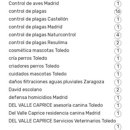
Control de aves Madrid
1
control de plagas
16
control de plagas Castellón
1
control de plagas Madrid
1
control de plagas Naturcontrol
4
control de plagas Resulima
2
cosmética mascotas Toledo
1
cría perros Toledo
1
criadores perros Toledo
1
cuidados mascotas Toledo
1
daños filtraciones aguas pluviales Zaragoza
1
David escolano
2
defensa homicidios Madrid
1
DEL VALLE CAPRICE asesoría canina Toledo
1
Del Valle Caprice residencia canina Madrid
1
DEL VALLE CAPRICE Servicios Veterinarios Toledo
1