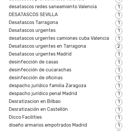
desatascos redes saneamiento Valencia
1
DESATASCOS SEVILLA
1
Desatascos Tarragona
1
Desatascos urgentes
1
desatascos urgentes camiones cuba Valencia
1
Desatascos urgentes en Tarragona
2
Desatascos urgentes Madrid
1
desinfección de casas
1
desinfección de cucarachas
1
desinfección de oficinas
1
despacho jurídico familia Zaragoza
1
despacho jurídico penal Madrid
1
Desratizacion en Bilbao
1
Desratización en Castellón
1
Dicco Facilities
1
diseño armarios empotrados Madrid
1