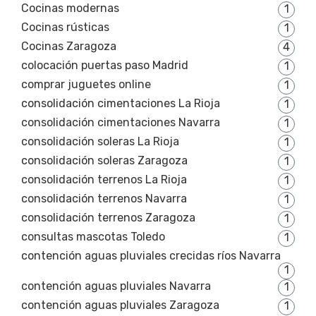
Cocinas modernas
1
Cocinas rústicas
1
Cocinas Zaragoza
4
colocación puertas paso Madrid
1
comprar juguetes online
1
consolidación cimentaciones La Rioja
1
consolidación cimentaciones Navarra
1
consolidación soleras La Rioja
1
consolidación soleras Zaragoza
1
consolidación terrenos La Rioja
1
consolidación terrenos Navarra
1
consolidación terrenos Zaragoza
1
consultas mascotas Toledo
1
contención aguas pluviales crecidas ríos Navarra
1
contención aguas pluviales Navarra
1
contención aguas pluviales Zaragoza
1