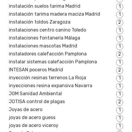
instalación suelos tarima Madrid
1
instalación tarima madera maciza Madrid
1
instalación toldos Zaragoza
2
instalaciones centro canino Toledo
1
instalaciones fontanería Málaga
1
instalaciones mascotas Madrid
1
instaladores calefacción Pamplona
2
instalar sistemas calefacción Pamplona
1
INTESAN poceros Madrid
2
inyección resinas terrenos La Rioja
1
inyecciones resina expansiva Navarra
1
JGM Sanidad Ambiental
1
JOTISA control de plagas
2
Joyas de acero
1
joyas de acero guess
1
joyas de acero viceroy
1