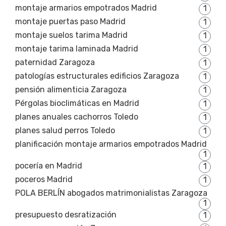
montaje armarios empotrados Madrid
1
montaje puertas paso Madrid
1
montaje suelos tarima Madrid
1
montaje tarima laminada Madrid
1
paternidad Zaragoza
1
patologías estructurales edificios Zaragoza
1
pensión alimenticia Zaragoza
1
Pérgolas bioclimáticas en Madrid
1
planes anuales cachorros Toledo
1
planes salud perros Toledo
1
planificación montaje armarios empotrados Madrid
1
pocería en Madrid
1
poceros Madrid
1
POLA BERLÍN abogados matrimonialistas Zaragoza
1
presupuesto desratización
1