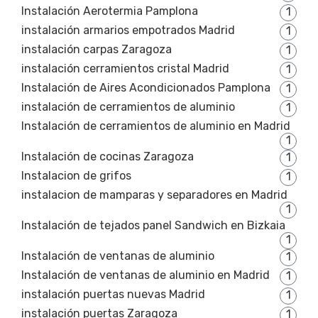
Instalación Aerotermia Pamplona
1
instalación armarios empotrados Madrid
1
instalación carpas Zaragoza
1
instalación cerramientos cristal Madrid
1
Instalación de Aires Acondicionados Pamplona
1
instalación de cerramientos de aluminio
1
Instalación de cerramientos de aluminio en Madrid
1
Instalación de cocinas Zaragoza
1
Instalacion de grifos
1
instalacion de mamparas y separadores en Madrid
1
Instalación de tejados panel Sandwich en Bizkaia
1
Instalación de ventanas de aluminio
1
Instalación de ventanas de aluminio en Madrid
1
instalación puertas nuevas Madrid
1
instalación puertas Zaragoza
1