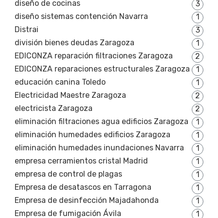
diseño de cocinas
3
diseño sistemas contención Navarra
1
Distrai
3
división bienes deudas Zaragoza
1
EDICONZA reparación filtraciones Zaragoza
2
EDICONZA reparaciones estructurales Zaragoza
1
educación canina Toledo
1
Electricidad Maestre Zaragoza
2
electricista Zaragoza
2
eliminación filtraciones agua edificios Zaragoza
1
eliminación humedades edificios Zaragoza
1
eliminación humedades inundaciones Navarra
1
empresa cerramientos cristal Madrid
1
empresa de control de plagas
1
Empresa de desatascos en Tarragona
1
Empresa de desinfección Majadahonda
1
Empresa de fumigación Ávila
1