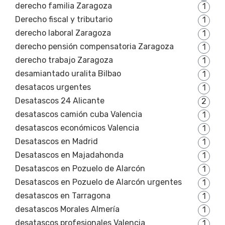
derecho familia Zaragoza
1
Derecho fiscal y tributario
1
derecho laboral Zaragoza
1
derecho pensión compensatoria Zaragoza
1
derecho trabajo Zaragoza
1
desamiantado uralita Bilbao
1
desatacos urgentes
1
Desatascos 24 Alicante
2
desatascos camión cuba Valencia
1
desatascos económicos Valencia
1
Desatascos en Madrid
1
Desatascos en Majadahonda
1
Desatascos en Pozuelo de Alarcón
1
Desatascos en Pozuelo de Alarcón urgentes
1
desatascos en Tarragona
1
desatascos Morales Almería
1
desatascos profesionales Valencia
1