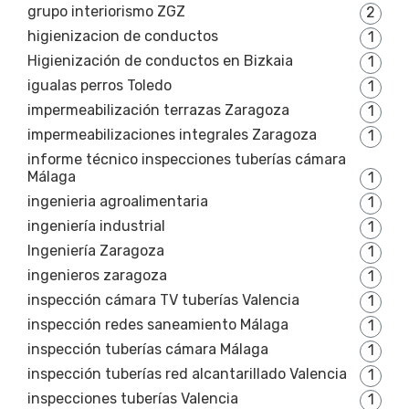
grupo interiorismo ZGZ
2
higienizacion de conductos
1
Higienización de conductos en Bizkaia
1
igualas perros Toledo
1
impermeabilización terrazas Zaragoza
1
impermeabilizaciones integrales Zaragoza
1
informe técnico inspecciones tuberías cámara
Málaga
1
ingenieria agroalimentaria
1
ingeniería industrial
1
Ingeniería Zaragoza
1
ingenieros zaragoza
1
inspección cámara TV tuberías Valencia
1
inspección redes saneamiento Málaga
1
inspección tuberías cámara Málaga
1
inspección tuberías red alcantarillado Valencia
1
inspecciones tuberías Valencia
1