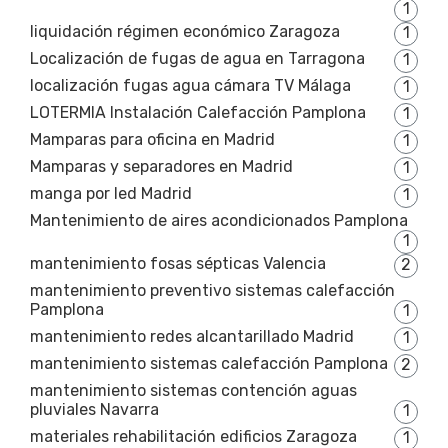
1
liquidación régimen económico Zaragoza
1
Localización de fugas de agua en Tarragona
1
localización fugas agua cámara TV Málaga
1
LOTERMIA Instalación Calefacción Pamplona
1
Mamparas para oficina en Madrid
1
Mamparas y separadores en Madrid
1
manga por led Madrid
1
Mantenimiento de aires acondicionados Pamplona
1
mantenimiento fosas sépticas Valencia
2
mantenimiento preventivo sistemas calefacción
Pamplona
1
mantenimiento redes alcantarillado Madrid
1
mantenimiento sistemas calefacción Pamplona
2
mantenimiento sistemas contención aguas
pluviales Navarra
1
materiales rehabilitación edificios Zaragoza
1