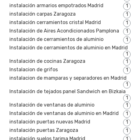
instalación armarios empotrados Madrid
1
instalación carpas Zaragoza
1
instalación cerramientos cristal Madrid
1
Instalación de Aires Acondicionados Pamplona
1
instalación de cerramientos de aluminio
1
Instalación de cerramientos de aluminio en Madrid
1
Instalación de cocinas Zaragoza
1
Instalacion de grifos
1
instalacion de mamparas y separadores en Madrid
1
Instalación de tejados panel Sandwich en Bizkaia
1
Instalación de ventanas de aluminio
1
Instalación de ventanas de aluminio en Madrid
1
instalación puertas nuevas Madrid
1
instalación puertas Zaragoza
1
instalación suelos tarima Madrid
1