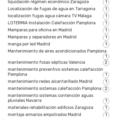
liquidación régimen económico Zaragoza
1
Localización de fugas de agua en Tarragona
1
localización fugas agua cámara TV Málaga
1
LOTERMIA Instalación Calefacción Pamplona
1
Mamparas para oficina en Madrid
1
Mamparas y separadores en Madrid
1
manga por led Madrid
1
Mantenimiento de aires acondicionados Pamplona
1
mantenimiento fosas sépticas Valencia
2
mantenimiento preventivo sistemas calefacción
Pamplona
1
mantenimiento redes alcantarillado Madrid
1
mantenimiento sistemas calefacción Pamplona
2
mantenimiento sistemas contención aguas
pluviales Navarra
1
materiales rehabilitación edificios Zaragoza
1
montaje armarios empotrados Madrid
1