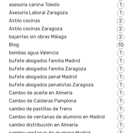
asesoría canina Toledo
1
Asesoría Laboral Zaragoza
1
Astilo cocinas
2
Astilo cocinas Zaragoza
2
bajantes sin obras Málaga
2
Blog
10
bombas agua Valencia
1
bufete abogados familia Madrid
1
bufete abogados familia Zaragoza
1
bufete abogados penal Madrid
1
bufete abogados penalistas Zaragoza
1
Cambio de aceite en Almería
1
Cambio de Calderas Pamplona
1
cambio de pastillas de freno
1
Cambio de ventanas de aluminio en Madrid
1
cambio distribución en Almería
1
cambio ventanas de aluminio Madrid