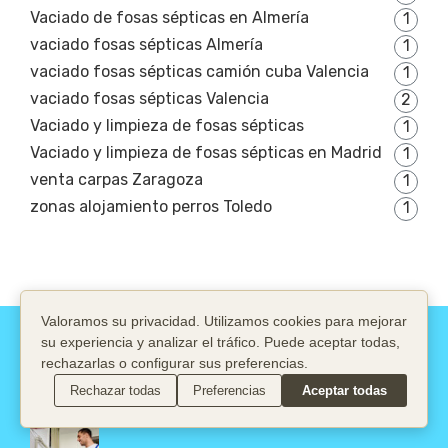
Vaciado de fosas sépticas en Almería
1
vaciado fosas sépticas Almería
1
vaciado fosas sépticas camión cuba Valencia
1
vaciado fosas sépticas Valencia
2
Vaciado y limpieza de fosas sépticas
1
Vaciado y limpieza de fosas sépticas en Madrid
1
venta carpas Zaragoza
1
zonas alojamiento perros Toledo
1
Valoramos su privacidad. Utilizamos cookies para mejorar
Servicios destacados
su experiencia y analizar el tráfico. Puede aceptar todas,
rechazarlas o configurar sus preferencias.
Rechazar todas
Preferencias
Aceptar todas
Instaladores de calefacción en Pamplona