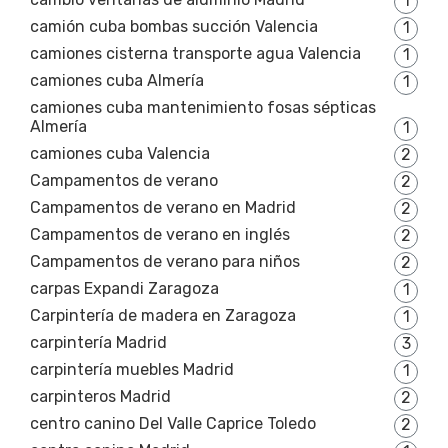
1
camión cuba bombas succión Valencia
1
camiones cisterna transporte agua Valencia
1
camiones cuba Almería
1
camiones cuba mantenimiento fosas sépticas
Almería
1
camiones cuba Valencia
2
Campamentos de verano
2
Campamentos de verano en Madrid
2
Campamentos de verano en inglés
2
Campamentos de verano para niños
2
carpas Expandi Zaragoza
1
Carpintería de madera en Zaragoza
1
carpintería Madrid
3
carpintería muebles Madrid
1
carpinteros Madrid
2
centro canino Del Valle Caprice Toledo
2