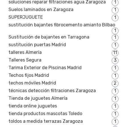
soluciones reparar filtraciones agua Zaragoza
1
Suelos laminados en Zaragoza
1
SUPERJUGUETE
1
sustitución bajantes fibrocemento amianto Bilbao
1
Sustitución de bajantes en Tarragona
1
sustitución puertas Madrid
1
talleres Almería
11
Talleres Segura
3
Tarima Exterior de Piscinas Madrid
1
Techos fijos Madrid
1
techos móviles Madrid
2
técnicas detección filtraciones Zaragoza
1
Tienda de juguetes Almería
1
tienda online juguetes
1
tienda productos mascotas Toledo
1
toldos a medida terrazas Zaragoza
1