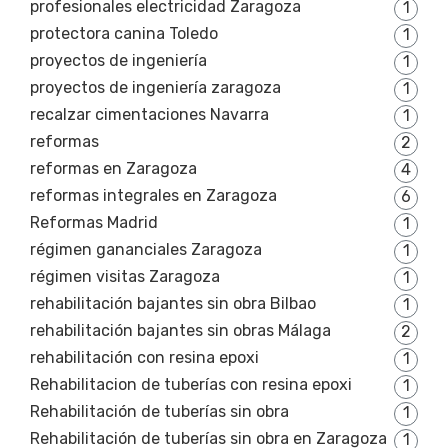
profesionales electricidad Zaragoza
1
protectora canina Toledo
1
proyectos de ingeniería
1
proyectos de ingeniería zaragoza
1
recalzar cimentaciones Navarra
1
reformas
2
reformas en Zaragoza
4
reformas integrales en Zaragoza
6
Reformas Madrid
1
régimen gananciales Zaragoza
1
régimen visitas Zaragoza
1
rehabilitación bajantes sin obra Bilbao
1
rehabilitación bajantes sin obras Málaga
2
rehabilitación con resina epoxi
1
Rehabilitacion de tuberías con resina epoxi
1
Rehabilitación de tuberías sin obra
1
Rehabilitación de tuberías sin obra en Zaragoza
1