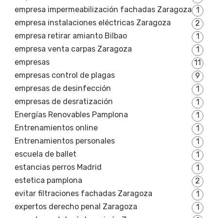
empresa impermeabilización fachadas Zaragoza
1
empresa instalaciones eléctricas Zaragoza
2
empresa retirar amianto Bilbao
1
empresa venta carpas Zaragoza
1
empresas
11
empresas control de plagas
9
empresas de desinfección
1
empresas de desratización
1
Energías Renovables Pamplona
1
Entrenamientos online
1
Entrenamientos personales
1
escuela de ballet
1
estancias perros Madrid
1
estetica pamplona
2
evitar filtraciones fachadas Zaragoza
1
expertos derecho penal Zaragoza
1