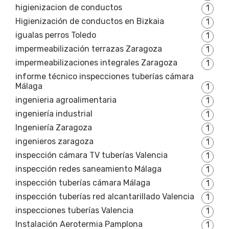
higienizacion de conductos
1
Higienización de conductos en Bizkaia
1
igualas perros Toledo
1
impermeabilización terrazas Zaragoza
1
impermeabilizaciones integrales Zaragoza
1
informe técnico inspecciones tuberías cámara
Málaga
1
ingenieria agroalimentaria
1
ingeniería industrial
1
Ingeniería Zaragoza
1
ingenieros zaragoza
1
inspección cámara TV tuberías Valencia
1
inspección redes saneamiento Málaga
1
inspección tuberías cámara Málaga
1
inspección tuberías red alcantarillado Valencia
1
inspecciones tuberías Valencia
1
Instalación Aerotermia Pamplona
1