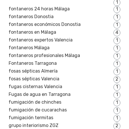
1
fontaneros 24 horas Málaga
1
fontaneros Donostia
1
fontaneros económicos Donostia
1
fontaneros en Málaga
4
fontaneros expertos Valencia
1
fontaneros Málaga
1
fontaneros profesionales Málaga
1
Fontaneros Tarragona
1
fosas sépticas Almería
1
fosas sépticas Valencia
2
fugas cisternas Valencia
1
Fugas de agua en Tarragona
1
fumigación de chinches
1
fumigación de cucarachas
1
fumigación termitas
1
grupo interiorismo ZGZ
2