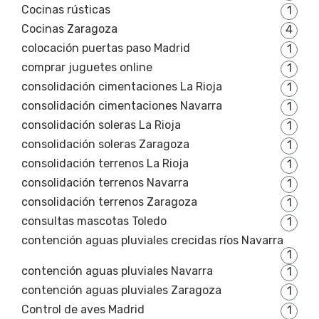
Cocinas rústicas
1
Cocinas Zaragoza
4
colocación puertas paso Madrid
1
comprar juguetes online
1
consolidación cimentaciones La Rioja
1
consolidación cimentaciones Navarra
1
consolidación soleras La Rioja
1
consolidación soleras Zaragoza
1
consolidación terrenos La Rioja
1
consolidación terrenos Navarra
1
consolidación terrenos Zaragoza
1
consultas mascotas Toledo
1
contención aguas pluviales crecidas ríos Navarra
1
contención aguas pluviales Navarra
1
contención aguas pluviales Zaragoza
1
Control de aves Madrid
1