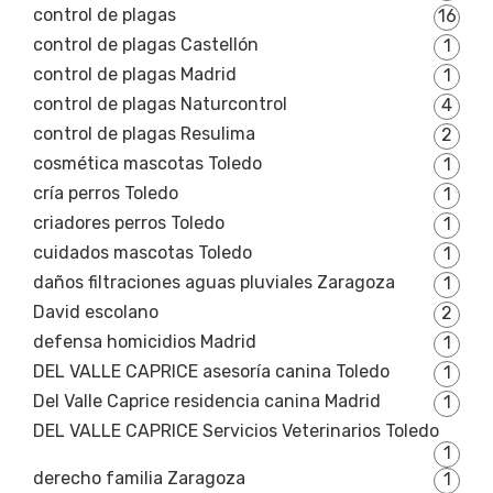
control de plagas
16
control de plagas Castellón
1
control de plagas Madrid
1
control de plagas Naturcontrol
4
control de plagas Resulima
2
cosmética mascotas Toledo
1
cría perros Toledo
1
criadores perros Toledo
1
cuidados mascotas Toledo
1
daños filtraciones aguas pluviales Zaragoza
1
David escolano
2
defensa homicidios Madrid
1
DEL VALLE CAPRICE asesoría canina Toledo
1
Del Valle Caprice residencia canina Madrid
1
DEL VALLE CAPRICE Servicios Veterinarios Toledo
1
derecho familia Zaragoza
1