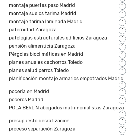
montaje puertas paso Madrid
1
montaje suelos tarima Madrid
1
montaje tarima laminada Madrid
1
paternidad Zaragoza
1
patologías estructurales edificios Zaragoza
1
pensión alimenticia Zaragoza
1
Pérgolas bioclimáticas en Madrid
1
planes anuales cachorros Toledo
1
planes salud perros Toledo
1
planificación montaje armarios empotrados Madrid
1
pocería en Madrid
1
poceros Madrid
1
POLA BERLÍN abogados matrimonialistas Zaragoza
1
presupuesto desratización
1
proceso separación Zaragoza
1