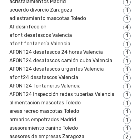
acristalamientos Madrid
1
acuerdo divorcio Zaragoza
1
adiestramiento mascotas Toledo
1
Afidesinfeccion
4
afont desatascos Valencia
1
afont fontanería Valencia
1
AFONT24 desatascos 24 horas Valencia
1
AFONT24 desatascos camión cuba Valencia
1
AFONT24 desatascos urgentes Valencia
1
afont24 desatascos Valencia
1
AFONT24 fontaneros Valencia
1
AFONT24 Inspección redes tuberías Valencia
1
alimentación mascotas Toledo
1
areas recreo mascotas Toledo
1
armarios empotrados Madrid
1
asesoramiento canino Toledo
1
asesores de empresas Zaragoza
2