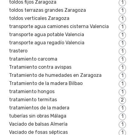
toldos fijos Zaragoza
1
toldos terrazas grandes Zaragoza
1
toldos verticales Zaragoza
1
transporte agua camiones cisterna Valencia
1
transporte agua potable Valencia
1
transporte agua regadío Valencia
1
trastero
1
tratamiento carcoma
1
Tratamiento contra avispas
1
Tratamiento de humedades en Zaragoza
1
Tratamiento de la madera Bilbao
1
tratamiento hongos
1
tratamiento termitas
2
tratamientos de la madera
1
tuberías sin obras Málaga
1
Vaciado de balsas Almería
1
Vaciado de fosas sépticas
1