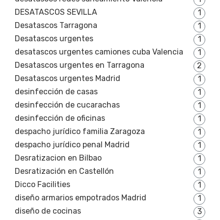
DESATASCOS SEVILLA
1
Desatascos Tarragona
1
Desatascos urgentes
1
desatascos urgentes camiones cuba Valencia
1
Desatascos urgentes en Tarragona
2
Desatascos urgentes Madrid
1
desinfección de casas
1
desinfección de cucarachas
1
desinfección de oficinas
1
despacho jurídico familia Zaragoza
1
despacho jurídico penal Madrid
1
Desratizacion en Bilbao
1
Desratización en Castellón
1
Dicco Facilities
1
diseño armarios empotrados Madrid
1
diseño de cocinas
3