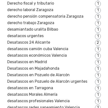
Derecho fiscal y tributario
1
derecho laboral Zaragoza
1
derecho pensión compensatoria Zaragoza
1
derecho trabajo Zaragoza
1
desamiantado uralita Bilbao
1
desatacos urgentes
1
Desatascos 24 Alicante
2
desatascos camión cuba Valencia
1
desatascos económicos Valencia
1
Desatascos en Madrid
1
Desatascos en Majadahonda
1
Desatascos en Pozuelo de Alarcón
1
Desatascos en Pozuelo de Alarcón urgentes
1
desatascos en Tarragona
1
desatascos Morales Almería
1
desatascos profesionales Valencia
1
desatascos redes saneamiento Valencia
1