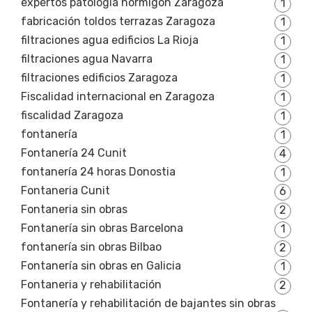
expertos patología hormigón Zaragoza
1
fabricación toldos terrazas Zaragoza
1
filtraciones agua edificios La Rioja
1
filtraciones agua Navarra
1
filtraciones edificios Zaragoza
1
Fiscalidad internacional en Zaragoza
1
fiscalidad Zaragoza
1
fontanería
1
Fontanería 24 Cunit
4
fontanería 24 horas Donostia
1
Fontaneria Cunit
6
Fontaneria sin obras
2
Fontanería sin obras Barcelona
1
fontanería sin obras Bilbao
2
Fontanería sin obras en Galicia
1
Fontaneria y rehabilitación
2
Fontanería y rehabilitación de bajantes sin obras