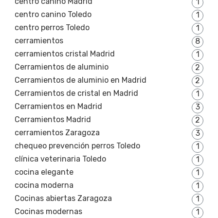
centro canino Madrid
1
centro canino Toledo
1
centro perros Toledo
1
cerramientos
8
cerramientos cristal Madrid
1
Cerramientos de aluminio
2
Cerramientos de aluminio en Madrid
2
Cerramientos de cristal en Madrid
1
Cerramientos en Madrid
3
Cerramientos Madrid
2
cerramientos Zaragoza
3
chequeo prevención perros Toledo
1
clínica veterinaria Toledo
1
cocina elegante
1
cocina moderna
1
Cocinas abiertas Zaragoza
1
Cocinas modernas
1