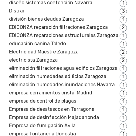
diseño sistemas contención Navarra
1
Distrai
3
división bienes deudas Zaragoza
1
EDICONZA reparación filtraciones Zaragoza
2
EDICONZA reparaciones estructurales Zaragoza
1
educación canina Toledo
1
Electricidad Maestre Zaragoza
2
electricista Zaragoza
2
eliminación filtraciones agua edificios Zaragoza
1
eliminación humedades edificios Zaragoza
1
eliminación humedades inundaciones Navarra
1
empresa cerramientos cristal Madrid
1
empresa de control de plagas
1
Empresa de desatascos en Tarragona
1
Empresa de desinfección Majadahonda
1
Empresa de fumigación Ávila
1
empresa fontanería Donostia
1