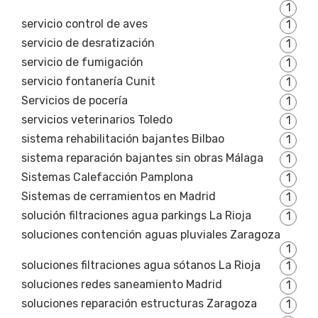
1
servicio control de aves
1
servicio de desratización
1
servicio de fumigación
1
servicio fontanería Cunit
1
Servicios de pocería
1
servicios veterinarios Toledo
1
sistema rehabilitación bajantes Bilbao
1
sistema reparación bajantes sin obras Málaga
1
Sistemas Calefacción Pamplona
1
Sistemas de cerramientos en Madrid
1
solución filtraciones agua parkings La Rioja
1
soluciones contención aguas pluviales Zaragoza
1
soluciones filtraciones agua sótanos La Rioja
1
soluciones redes saneamiento Madrid
1
soluciones reparación estructuras Zaragoza
1