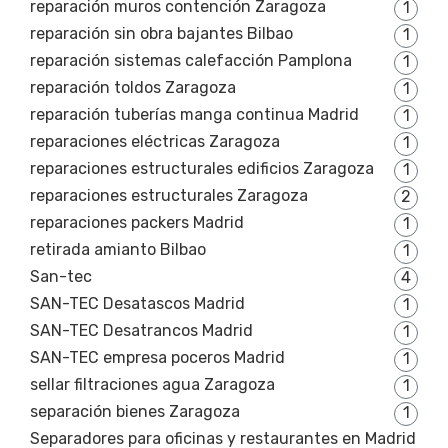
reparación muros contención Zaragoza
1
reparación sin obra bajantes Bilbao
1
reparación sistemas calefacción Pamplona
1
reparación toldos Zaragoza
1
reparación tuberías manga continua Madrid
1
reparaciones eléctricas Zaragoza
1
reparaciones estructurales edificios Zaragoza
1
reparaciones estructurales Zaragoza
2
reparaciones packers Madrid
1
retirada amianto Bilbao
1
San-tec
4
SAN-TEC Desatascos Madrid
1
SAN-TEC Desatrancos Madrid
1
SAN-TEC empresa poceros Madrid
1
sellar filtraciones agua Zaragoza
1
separación bienes Zaragoza
1
Separadores para oficinas y restaurantes en Madrid