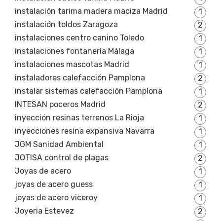
instalación tarima madera maciza Madrid
1
instalación toldos Zaragoza
2
instalaciones centro canino Toledo
1
instalaciones fontanería Málaga
1
instalaciones mascotas Madrid
1
instaladores calefacción Pamplona
2
instalar sistemas calefacción Pamplona
1
INTESAN poceros Madrid
2
inyección resinas terrenos La Rioja
1
inyecciones resina expansiva Navarra
1
JGM Sanidad Ambiental
1
JOTISA control de plagas
2
Joyas de acero
1
joyas de acero guess
1
joyas de acero viceroy
1
Joyeria Estevez
2